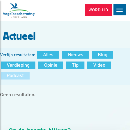
WORD LID
Men
Actueel
Alles
Nieuws
Blog
Verfijn resultaten:
Verdieping
Opinie
Tip
Video
Podcast
Geen resultaten.