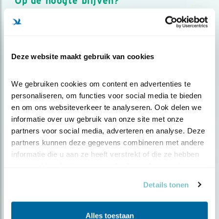
Op de hoogte blijven?
Meld je aan en ontvang nieuws, inspiratie, acties en tips
over vogels en activiteiten van Vogelbescherming.
AANMELDEN VOGELNIEUWS
Deze website maakt gebruik van cookies
Volg ons via social media
We gebruiken cookies om content en advertenties te 
personaliseren, om functies voor social media te bieden 
en om ons websiteverkeer te analyseren. Ook delen we 
informatie over uw gebruik van onze site met onze 
partners voor social media, adverteren en analyse. Deze 
partners kunnen deze gegevens combineren met andere 
informatie die u aan ze heeft verstrekt of die ze hebben 
verzameld op basis van uw gebruik van hun services.
Details tonen
Alles toestaan