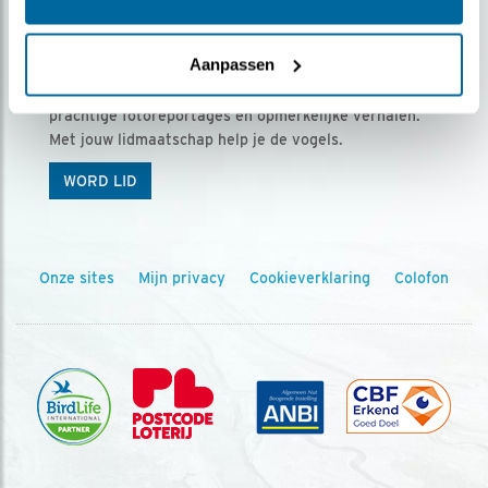
Ontvang 5 x Vogels voor € 36,00 per jaar
Aanpassen
Vogels is het tijdschrift voor onze leden, met
prachtige fotoreportages en opmerkelijke verhalen.
Met jouw lidmaatschap help je de vogels.
WORD LID
Onze sites
Mijn privacy
Cookieverklaring
Colofon