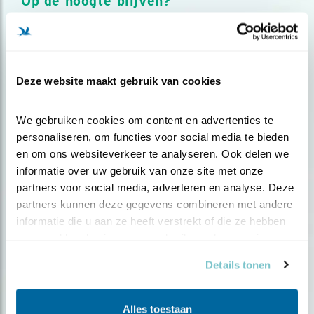
Op de hoogte blijven?
Meld je aan en ontvang nieuws, inspiratie, acties en tips
over vogels en activiteiten van Vogelbescherming.
AANMELDEN VOGELNIEUWS
Deze website maakt gebruik van cookies
Volg ons via social media
We gebruiken cookies om content en advertenties te 
personaliseren, om functies voor social media te bieden 
en om ons websiteverkeer te analyseren. Ook delen we 
informatie over uw gebruik van onze site met onze 
partners voor social media, adverteren en analyse. Deze 
partners kunnen deze gegevens combineren met andere 
informatie die u aan ze heeft verstrekt of die ze hebben 
verzameld op basis van uw gebruik van hun services.
Details tonen
Alles toestaan