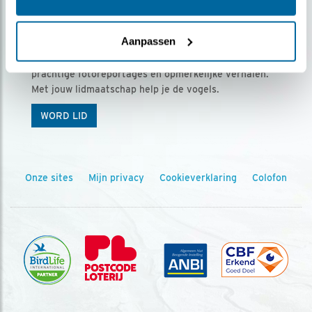
Ontvang 5 x Vogels voor € 36,00 per jaar
Aanpassen
Vogels is het tijdschrift voor onze leden, met
prachtige fotoreportages en opmerkelijke verhalen.
Met jouw lidmaatschap help je de vogels.
WORD LID
Onze sites
Mijn privacy
Cookieverklaring
Colofon