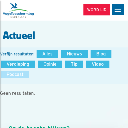
WORD LID
Men
Actueel
Alles
Nieuws
Blog
Verfijn resultaten:
Verdieping
Opinie
Tip
Video
Podcast
Geen resultaten.