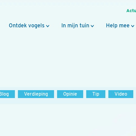
Actu
Ontdek vogels
In mijn tuin
Help mee
Blog
Verdieping
Opinie
Tip
Video