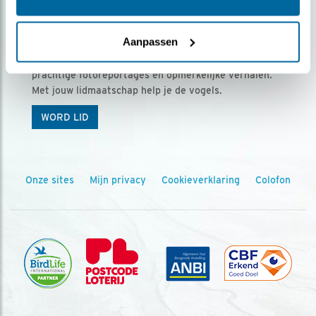
Ontvang 5 x Vogels voor € 36,00 per jaar
Aanpassen
Vogels is het tijdschrift voor onze leden, met
prachtige fotoreportages en opmerkelijke verhalen.
Met jouw lidmaatschap help je de vogels.
WORD LID
Onze sites
Mijn privacy
Cookieverklaring
Colofon