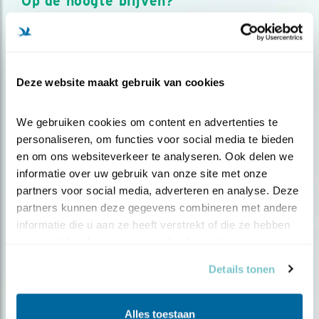
Op de hoogte blijven?
Meld je aan en ontvang nieuws, inspiratie, acties en tips
over vogels en activiteiten van Vogelbescherming.
AANMELDEN VOGELNIEUWS
Deze website maakt gebruik van cookies
Volg ons via social media
We gebruiken cookies om content en advertenties te 
personaliseren, om functies voor social media te bieden 
en om ons websiteverkeer te analyseren. Ook delen we 
informatie over uw gebruik van onze site met onze 
partners voor social media, adverteren en analyse. Deze 
partners kunnen deze gegevens combineren met andere 
informatie die u aan ze heeft verstrekt of die ze hebben 
verzameld op basis van uw gebruik van hun services.
Details tonen
Alles toestaan