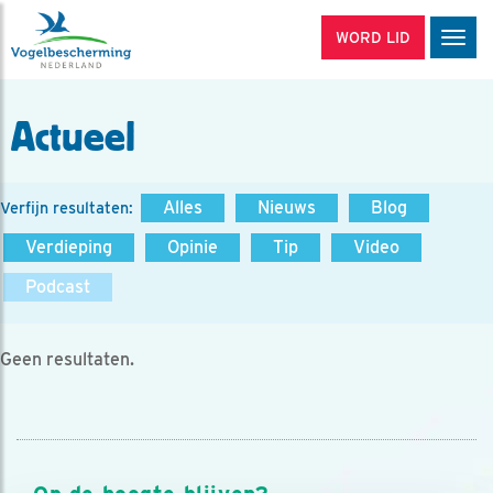
WORD LID
Men
Actueel
Alles
Nieuws
Blog
Verfijn resultaten:
Verdieping
Opinie
Tip
Video
Podcast
Geen resultaten.