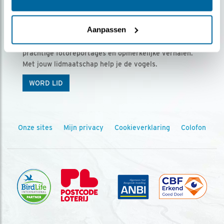
Ontvang 5 x Vogels voor € 36,00 per jaar
Aanpassen
Vogels is het tijdschrift voor onze leden, met
prachtige fotoreportages en opmerkelijke verhalen.
Met jouw lidmaatschap help je de vogels.
WORD LID
Onze sites
Mijn privacy
Cookieverklaring
Colofon