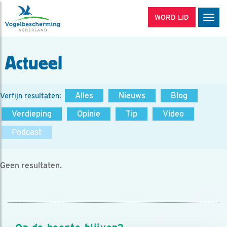
WORD LID
Men
Actueel
Alles
Nieuws
Blog
Verfijn resultaten:
Verdieping
Opinie
Tip
Video
Podcast
Geen resultaten.