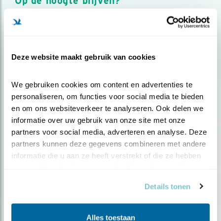
Op de hoogte blijven?
Meld je aan en ontvang nieuws, inspiratie, acties en tips
over vogels en activiteiten van Vogelbescherming.
AANMELDEN VOGELNIEUWS
Deze website maakt gebruik van cookies
Volg ons via social media
We gebruiken cookies om content en advertenties te 
personaliseren, om functies voor social media te bieden 
en om ons websiteverkeer te analyseren. Ook delen we 
informatie over uw gebruik van onze site met onze 
partners voor social media, adverteren en analyse. Deze 
partners kunnen deze gegevens combineren met andere 
informatie die u aan ze heeft verstrekt of die ze hebben 
verzameld op basis van uw gebruik van hun services.
Details tonen
Alles toestaan