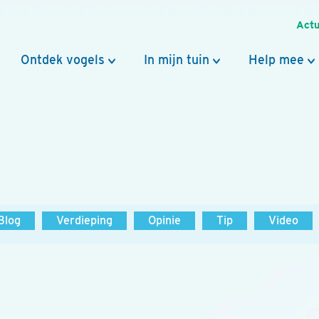
Actu
Ontdek vogels
In mijn tuin
Help mee
Blog
Verdieping
Opinie
Tip
Video