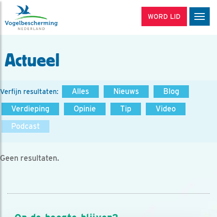
WORD LID
Men
Actueel
Alles
Nieuws
Blog
Verfijn resultaten:
Verdieping
Opinie
Tip
Video
Podcast
Geen resultaten.