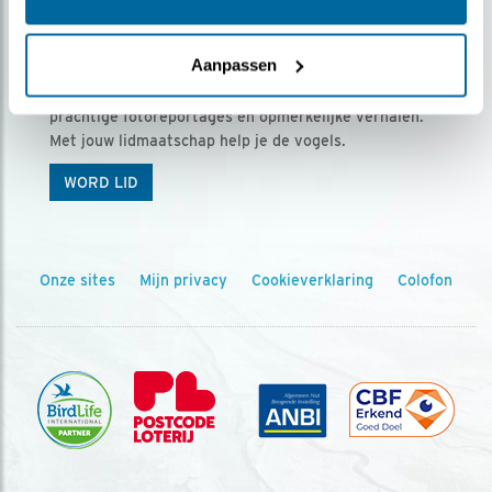
Ontvang 5 x Vogels voor € 36,00 per jaar
Aanpassen
Vogels is het tijdschrift voor onze leden, met
prachtige fotoreportages en opmerkelijke verhalen.
Met jouw lidmaatschap help je de vogels.
WORD LID
Onze sites
Mijn privacy
Cookieverklaring
Colofon