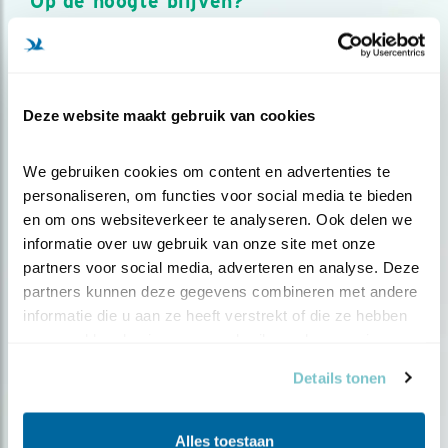
Op de hoogte blijven?
Meld je aan en ontvang nieuws, inspiratie, acties en tips
over vogels en activiteiten van Vogelbescherming.
AANMELDEN VOGELNIEUWS
Deze website maakt gebruik van cookies
Volg ons via social media
We gebruiken cookies om content en advertenties te 
personaliseren, om functies voor social media te bieden 
en om ons websiteverkeer te analyseren. Ook delen we 
informatie over uw gebruik van onze site met onze 
partners voor social media, adverteren en analyse. Deze 
partners kunnen deze gegevens combineren met andere 
informatie die u aan ze heeft verstrekt of die ze hebben 
verzameld op basis van uw gebruik van hun services.
Details tonen
Alles toestaan