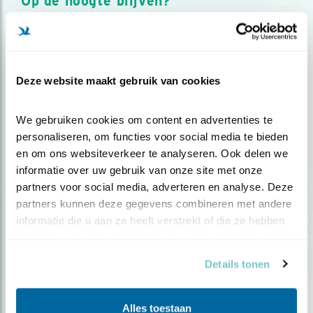
Op de hoogte blijven?
Meld je aan en ontvang nieuws, inspiratie, acties en tips
over vogels en activiteiten van Vogelbescherming.
AANMELDEN VOGELNIEUWS
Deze website maakt gebruik van cookies
Volg ons via social media
We gebruiken cookies om content en advertenties te 
personaliseren, om functies voor social media te bieden 
en om ons websiteverkeer te analyseren. Ook delen we 
informatie over uw gebruik van onze site met onze 
partners voor social media, adverteren en analyse. Deze 
partners kunnen deze gegevens combineren met andere 
informatie die u aan ze heeft verstrekt of die ze hebben 
verzameld op basis van uw gebruik van hun services.
Details tonen
Alles toestaan