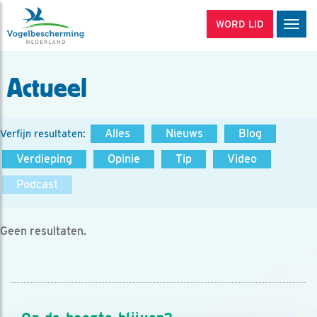
WORD LID
Men
Actueel
Alles
Nieuws
Blog
Verfijn resultaten:
Verdieping
Opinie
Tip
Video
Podcast
Geen resultaten.