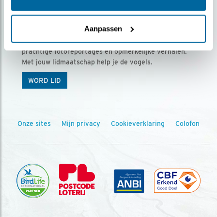
Ontvang 5 x Vogels voor € 36,00 per jaar
Aanpassen
Vogels is het tijdschrift voor onze leden, met
prachtige fotoreportages en opmerkelijke verhalen.
Met jouw lidmaatschap help je de vogels.
WORD LID
Onze sites
Mijn privacy
Cookieverklaring
Colofon