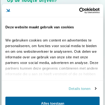
Op de hoogte blijven?
Meld je aan en ontvang nieuws, inspiratie, acties en tips
over vogels en activiteiten van Vogelbescherming.
AANMELDEN VOGELNIEUWS
Deze website maakt gebruik van cookies
Volg ons via social media
We gebruiken cookies om content en advertenties te 
personaliseren, om functies voor social media te bieden 
en om ons websiteverkeer te analyseren. Ook delen we 
informatie over uw gebruik van onze site met onze 
partners voor social media, adverteren en analyse. Deze 
partners kunnen deze gegevens combineren met andere 
informatie die u aan ze heeft verstrekt of die ze hebben 
verzameld op basis van uw gebruik van hun services.
Details tonen
Alles toestaan