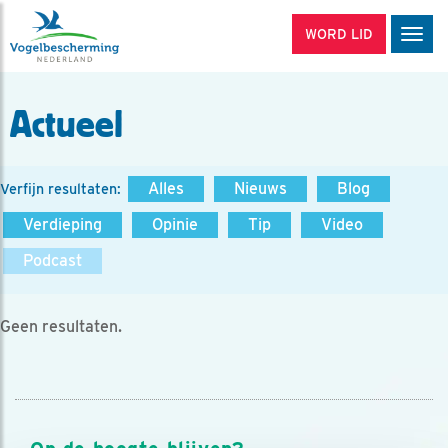
WORD LID
Men
Actueel
Alles
Nieuws
Blog
Verfijn resultaten:
Verdieping
Opinie
Tip
Video
Podcast
Geen resultaten.