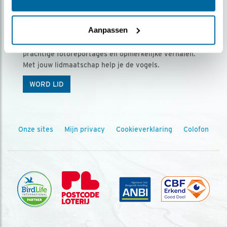
Ontvang 5 x Vogels voor € 36,00 per jaar
Aanpassen
Vogels is het tijdschrift voor onze leden, met
prachtige fotoreportages en opmerkelijke verhalen.
Met jouw lidmaatschap help je de vogels.
WORD LID
Onze sites
Mijn privacy
Cookieverklaring
Colofon