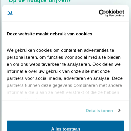
Op de hoogte blijven?
Meld je aan en ontvang nieuws, inspiratie, acties en tips
over vogels en activiteiten van Vogelbescherming.
AANMELDEN VOGELNIEUWS
Deze website maakt gebruik van cookies
Volg ons via social media
We gebruiken cookies om content en advertenties te 
personaliseren, om functies voor social media te bieden 
en om ons websiteverkeer te analyseren. Ook delen we 
informatie over uw gebruik van onze site met onze 
partners voor social media, adverteren en analyse. Deze 
partners kunnen deze gegevens combineren met andere 
informatie die u aan ze heeft verstrekt of die ze hebben 
verzameld op basis van uw gebruik van hun services.
Details tonen
Alles toestaan