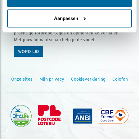
Ontvang 5 x Vogels voor € 36,00 per jaar
Aanpassen
Vogels is het tijdschrift voor onze leden, met
prachtige fotoreportages en opmerkelijke verhalen.
Met jouw lidmaatschap help je de vogels.
WORD LID
Onze sites
Mijn privacy
Cookieverklaring
Colofon