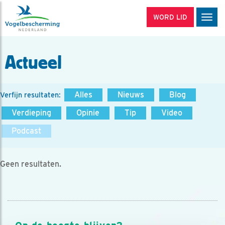
WORD LID
Men
Actueel
Alles
Nieuws
Blog
Verfijn resultaten:
Verdieping
Opinie
Tip
Video
Podcast
Geen resultaten.