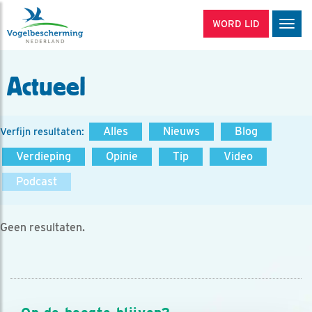
WORD LID
Men
Actueel
Alles
Nieuws
Blog
Verfijn resultaten:
Verdieping
Opinie
Tip
Video
Podcast
Geen resultaten.