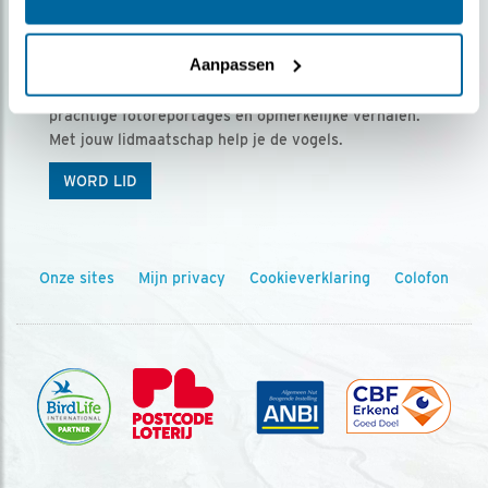
Ontvang 5 x Vogels voor € 36,00 per jaar
Aanpassen
Vogels is het tijdschrift voor onze leden, met
prachtige fotoreportages en opmerkelijke verhalen.
Met jouw lidmaatschap help je de vogels.
WORD LID
Onze sites
Mijn privacy
Cookieverklaring
Colofon