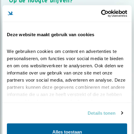
Op de hoogte blijven?
Meld je aan en ontvang nieuws, inspiratie, acties en tips
over vogels en activiteiten van Vogelbescherming.
AANMELDEN VOGELNIEUWS
Deze website maakt gebruik van cookies
Volg ons via social media
We gebruiken cookies om content en advertenties te 
personaliseren, om functies voor social media te bieden 
en om ons websiteverkeer te analyseren. Ook delen we 
informatie over uw gebruik van onze site met onze 
partners voor social media, adverteren en analyse. Deze 
partners kunnen deze gegevens combineren met andere 
informatie die u aan ze heeft verstrekt of die ze hebben 
verzameld op basis van uw gebruik van hun services.
Details tonen
Alles toestaan