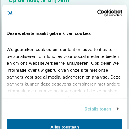
Op de hoogte blijven?
Meld je aan en ontvang nieuws, inspiratie, acties en tips
over vogels en activiteiten van Vogelbescherming.
AANMELDEN VOGELNIEUWS
Deze website maakt gebruik van cookies
Volg ons via social media
We gebruiken cookies om content en advertenties te 
personaliseren, om functies voor social media te bieden 
en om ons websiteverkeer te analyseren. Ook delen we 
informatie over uw gebruik van onze site met onze 
partners voor social media, adverteren en analyse. Deze 
partners kunnen deze gegevens combineren met andere 
informatie die u aan ze heeft verstrekt of die ze hebben 
verzameld op basis van uw gebruik van hun services.
Details tonen
Alles toestaan