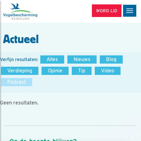
WORD LID
Men
Actueel
Alles
Nieuws
Blog
Verfijn resultaten:
Verdieping
Opinie
Tip
Video
Podcast
Geen resultaten.