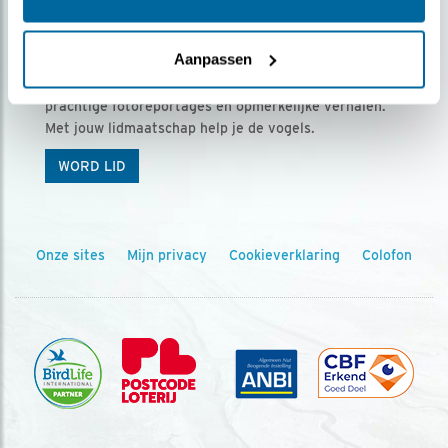
Ontvang 5 x Vogels voor € 36,00 per jaar
Aanpassen
Vogels is het tijdschrift voor onze leden, met
prachtige fotoreportages en opmerkelijke verhalen.
Met jouw lidmaatschap help je de vogels.
WORD LID
Onze sites
Mijn privacy
Cookieverklaring
Colofon