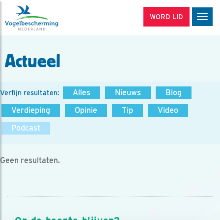
WORD LID
Men
Actueel
Alles
Nieuws
Blog
Verfijn resultaten:
Verdieping
Opinie
Tip
Video
Podcast
Geen resultaten.