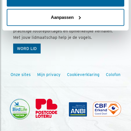
Ontvang 5 x Vogels voor € 36,00 per jaar
Aanpassen
Vogels is het tijdschrift voor onze leden, met
prachtige fotoreportages en opmerkelijke verhalen.
Met jouw lidmaatschap help je de vogels.
WORD LID
Onze sites
Mijn privacy
Cookieverklaring
Colofon