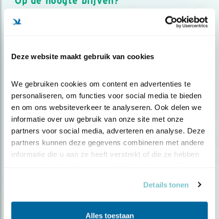
Op de hoogte blijven?
Meld je aan en ontvang nieuws, inspiratie, acties en tips
over vogels en activiteiten van Vogelbescherming.
AANMELDEN VOGELNIEUWS
Deze website maakt gebruik van cookies
Volg ons via social media
We gebruiken cookies om content en advertenties te 
personaliseren, om functies voor social media te bieden 
en om ons websiteverkeer te analyseren. Ook delen we 
informatie over uw gebruik van onze site met onze 
partners voor social media, adverteren en analyse. Deze 
partners kunnen deze gegevens combineren met andere 
informatie die u aan ze heeft verstrekt of die ze hebben 
verzameld op basis van uw gebruik van hun services.
Details tonen
Alles toestaan