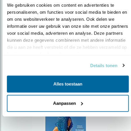
We gebruiken cookies om content en advertenties te 
personaliseren, om functies voor social media te bieden en 
om ons websiteverkeer te analyseren. Ook delen we 
Op de hoogte blijven?
informatie over uw gebruik van onze site met onze partners 
Meld je aan en ontvang nieuws, inspiratie, acties en tips
voor social media, adverteren en analyse. Deze partners 
over vogels en activiteiten van Vogelbescherming.
kunnen deze gegevens combineren met andere informatie 
die u aan ze heeft verstrekt of die ze hebben verzameld op 
AANMELDEN VOGELNIEUWS
basis van uw gebruik van hun services.
Details tonen
Volg ons via social media
Alles toestaan
Aanpassen