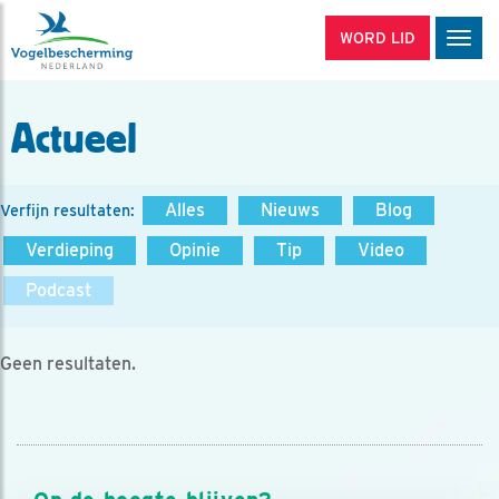
WORD LID
Men
Actueel
Alles
Nieuws
Blog
Verfijn resultaten:
Verdieping
Opinie
Tip
Video
Podcast
Geen resultaten.