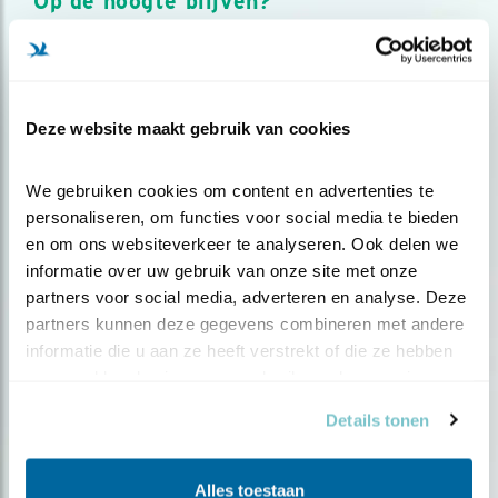
Op de hoogte blijven?
Meld je aan en ontvang nieuws, inspiratie, acties en tips
over vogels en activiteiten van Vogelbescherming.
AANMELDEN VOGELNIEUWS
Deze website maakt gebruik van cookies
Volg ons via social media
We gebruiken cookies om content en advertenties te 
personaliseren, om functies voor social media te bieden 
en om ons websiteverkeer te analyseren. Ook delen we 
informatie over uw gebruik van onze site met onze 
partners voor social media, adverteren en analyse. Deze 
partners kunnen deze gegevens combineren met andere 
informatie die u aan ze heeft verstrekt of die ze hebben 
verzameld op basis van uw gebruik van hun services.
Details tonen
Alles toestaan