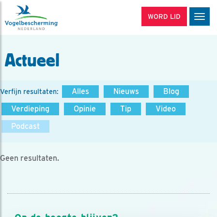
WORD LID
Men
Actueel
Alles
Nieuws
Blog
Verfijn resultaten:
Verdieping
Opinie
Tip
Video
Podcast
Geen resultaten.