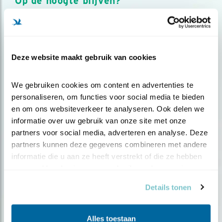
Op de hoogte blijven?
Meld je aan en ontvang nieuws, inspiratie, acties en tips
over vogels en activiteiten van Vogelbescherming.
AANMELDEN VOGELNIEUWS
Deze website maakt gebruik van cookies
Volg ons via social media
We gebruiken cookies om content en advertenties te 
personaliseren, om functies voor social media te bieden 
en om ons websiteverkeer te analyseren. Ook delen we 
informatie over uw gebruik van onze site met onze 
partners voor social media, adverteren en analyse. Deze 
partners kunnen deze gegevens combineren met andere 
informatie die u aan ze heeft verstrekt of die ze hebben 
verzameld op basis van uw gebruik van hun services.
Details tonen
Alles toestaan