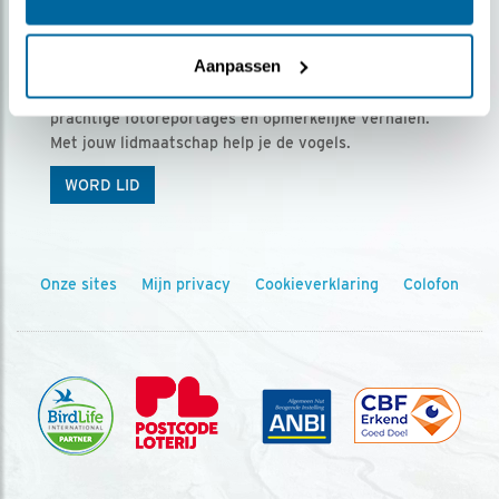
Ontvang 5 x Vogels voor € 36,00 per jaar
Aanpassen
Vogels is het tijdschrift voor onze leden, met
prachtige fotoreportages en opmerkelijke verhalen.
Met jouw lidmaatschap help je de vogels.
WORD LID
Onze sites
Mijn privacy
Cookieverklaring
Colofon