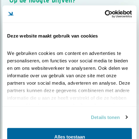
Op de hoogte blijven?
Meld je aan en ontvang nieuws, inspiratie, acties en tips
over vogels en activiteiten van Vogelbescherming.
AANMELDEN VOGELNIEUWS
Deze website maakt gebruik van cookies
Volg ons via social media
We gebruiken cookies om content en advertenties te 
personaliseren, om functies voor social media te bieden 
en om ons websiteverkeer te analyseren. Ook delen we 
informatie over uw gebruik van onze site met onze 
partners voor social media, adverteren en analyse. Deze 
partners kunnen deze gegevens combineren met andere 
informatie die u aan ze heeft verstrekt of die ze hebben 
verzameld op basis van uw gebruik van hun services.
Details tonen
Alles toestaan