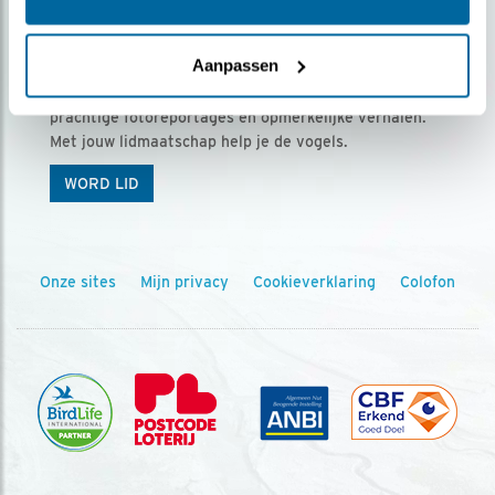
Ontvang 5 x Vogels voor € 36,00 per jaar
Aanpassen
Vogels is het tijdschrift voor onze leden, met
prachtige fotoreportages en opmerkelijke verhalen.
Met jouw lidmaatschap help je de vogels.
WORD LID
Onze sites
Mijn privacy
Cookieverklaring
Colofon