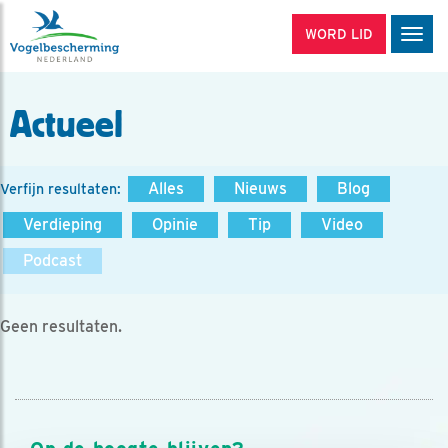
WORD LID
Men
Actueel
Alles
Nieuws
Blog
Verfijn resultaten:
Verdieping
Opinie
Tip
Video
Podcast
Geen resultaten.