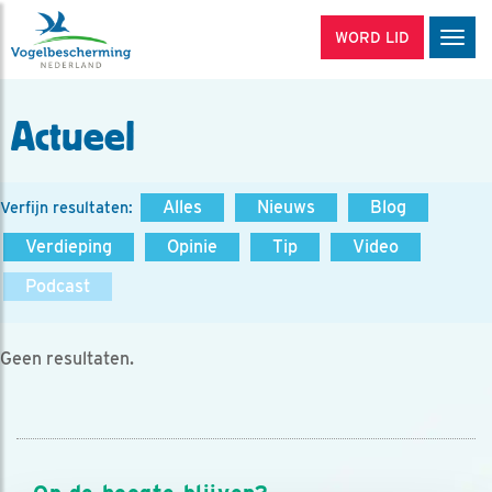
WORD LID
Men
Actueel
Alles
Nieuws
Blog
Verfijn resultaten:
Verdieping
Opinie
Tip
Video
Podcast
Geen resultaten.