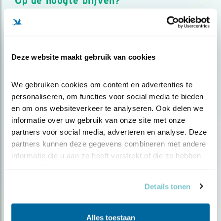
Op de hoogte blijven?
Meld je aan en ontvang nieuws, inspiratie, acties en tips
over vogels en activiteiten van Vogelbescherming.
AANMELDEN VOGELNIEUWS
Deze website maakt gebruik van cookies
Volg ons via social media
We gebruiken cookies om content en advertenties te 
personaliseren, om functies voor social media te bieden 
en om ons websiteverkeer te analyseren. Ook delen we 
informatie over uw gebruik van onze site met onze 
partners voor social media, adverteren en analyse. Deze 
partners kunnen deze gegevens combineren met andere 
informatie die u aan ze heeft verstrekt of die ze hebben 
verzameld op basis van uw gebruik van hun services.
Details tonen
Alles toestaan