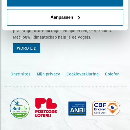
Ontvang 5 x Vogels voor € 36,00 per jaar
Aanpassen
Vogels is het tijdschrift voor onze leden, met
prachtige fotoreportages en opmerkelijke verhalen.
Met jouw lidmaatschap help je de vogels.
WORD LID
Onze sites
Mijn privacy
Cookieverklaring
Colofon