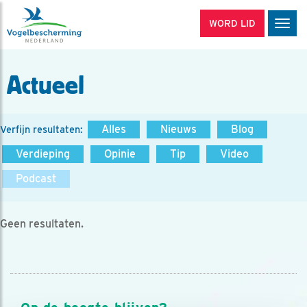
WORD LID
Men
Actueel
Alles
Nieuws
Blog
Verfijn resultaten:
Verdieping
Opinie
Tip
Video
Podcast
Geen resultaten.