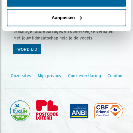
Ontvang 5 x Vogels voor € 36,00 per jaar
Aanpassen
Vogels is het tijdschrift voor onze leden, met
prachtige fotoreportages en opmerkelijke verhalen.
Met jouw lidmaatschap help je de vogels.
WORD LID
Onze sites
Mijn privacy
Cookieverklaring
Colofon