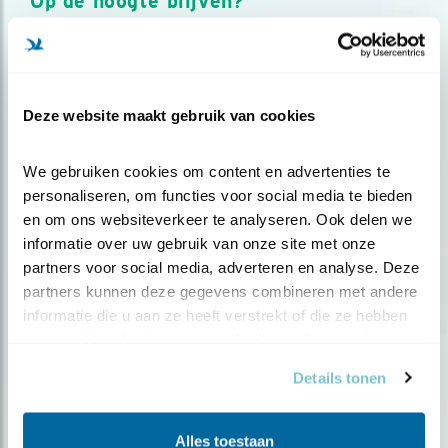
Op de hoogte blijven?
Meld je aan en ontvang nieuws, inspiratie, acties en tips
over vogels en activiteiten van Vogelbescherming.
AANMELDEN VOGELNIEUWS
Deze website maakt gebruik van cookies
Volg ons via social media
We gebruiken cookies om content en advertenties te 
personaliseren, om functies voor social media te bieden 
en om ons websiteverkeer te analyseren. Ook delen we 
informatie over uw gebruik van onze site met onze 
partners voor social media, adverteren en analyse. Deze 
partners kunnen deze gegevens combineren met andere 
informatie die u aan ze heeft verstrekt of die ze hebben 
verzameld op basis van uw gebruik van hun services.
Details tonen
Alles toestaan