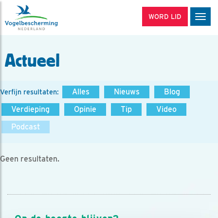
WORD LID
Men
Actueel
Alles
Nieuws
Blog
Verfijn resultaten:
Verdieping
Opinie
Tip
Video
Podcast
Geen resultaten.