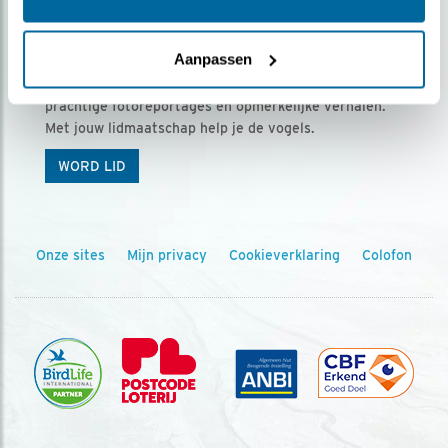
Ontvang 5 x Vogels voor € 36,00 per jaar
Aanpassen
Vogels is het tijdschrift voor onze leden, met
prachtige fotoreportages en opmerkelijke verhalen.
Met jouw lidmaatschap help je de vogels.
WORD LID
Onze sites
Mijn privacy
Cookieverklaring
Colofon