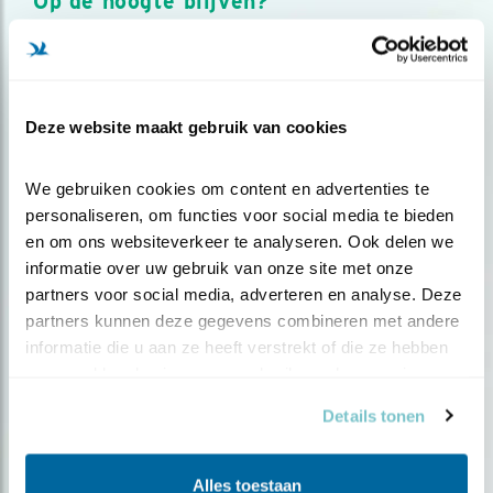
Op de hoogte blijven?
Meld je aan en ontvang nieuws, inspiratie, acties en tips
over vogels en activiteiten van Vogelbescherming.
AANMELDEN VOGELNIEUWS
Deze website maakt gebruik van cookies
Volg ons via social media
We gebruiken cookies om content en advertenties te 
personaliseren, om functies voor social media te bieden 
en om ons websiteverkeer te analyseren. Ook delen we 
informatie over uw gebruik van onze site met onze 
partners voor social media, adverteren en analyse. Deze 
partners kunnen deze gegevens combineren met andere 
informatie die u aan ze heeft verstrekt of die ze hebben 
verzameld op basis van uw gebruik van hun services.
Details tonen
Alles toestaan