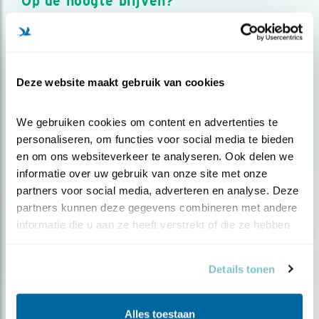
Op de hoogte blijven?
Meld je aan en ontvang nieuws, inspiratie, acties en tips
over vogels en activiteiten van Vogelbescherming.
AANMELDEN VOGELNIEUWS
Deze website maakt gebruik van cookies
Volg ons via social media
We gebruiken cookies om content en advertenties te 
personaliseren, om functies voor social media te bieden 
en om ons websiteverkeer te analyseren. Ook delen we 
informatie over uw gebruik van onze site met onze 
partners voor social media, adverteren en analyse. Deze 
partners kunnen deze gegevens combineren met andere 
informatie die u aan ze heeft verstrekt of die ze hebben 
verzameld op basis van uw gebruik van hun services.
Details tonen
Alles toestaan