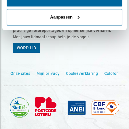
Ontvang 5 x Vogels voor € 36,00 per jaar
Aanpassen
Vogels is het tijdschrift voor onze leden, met
prachtige fotoreportages en opmerkelijke verhalen.
Met jouw lidmaatschap help je de vogels.
WORD LID
Onze sites
Mijn privacy
Cookieverklaring
Colofon