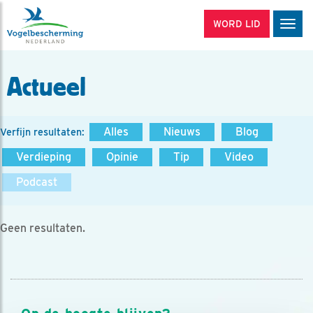
WORD LID
Men
Actueel
Alles
Nieuws
Blog
Verfijn resultaten:
Verdieping
Opinie
Tip
Video
Podcast
Geen resultaten.