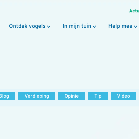
Actu
Ontdek vogels
In mijn tuin
Help mee
Blog
Verdieping
Opinie
Tip
Video