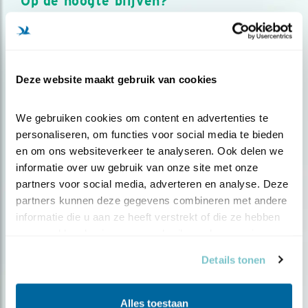
Op de hoogte blijven?
Meld je aan en ontvang nieuws, inspiratie, acties en tips
over vogels en activiteiten van Vogelbescherming.
AANMELDEN VOGELNIEUWS
Deze website maakt gebruik van cookies
Volg ons via social media
We gebruiken cookies om content en advertenties te 
personaliseren, om functies voor social media te bieden 
en om ons websiteverkeer te analyseren. Ook delen we 
informatie over uw gebruik van onze site met onze 
partners voor social media, adverteren en analyse. Deze 
partners kunnen deze gegevens combineren met andere 
informatie die u aan ze heeft verstrekt of die ze hebben 
verzameld op basis van uw gebruik van hun services.
Details tonen
Alles toestaan