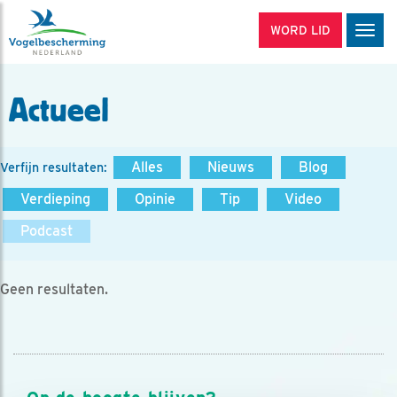
WORD LID
Men
Actueel
Alles
Nieuws
Blog
Verfijn resultaten:
Verdieping
Opinie
Tip
Video
Podcast
Geen resultaten.