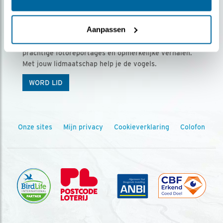
Ontvang 5 x Vogels voor € 36,00 per jaar
Aanpassen
Vogels is het tijdschrift voor onze leden, met
prachtige fotoreportages en opmerkelijke verhalen.
Met jouw lidmaatschap help je de vogels.
WORD LID
Onze sites
Mijn privacy
Cookieverklaring
Colofon