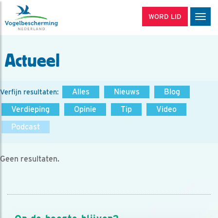
WORD LID
Men
Actueel
Alles
Nieuws
Blog
Verfijn resultaten:
Verdieping
Opinie
Tip
Video
Podcast
Geen resultaten.