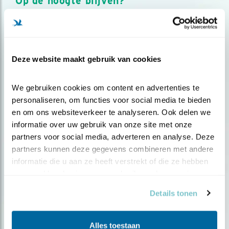
Op de hoogte blijven?
Meld je aan en ontvang nieuws, inspiratie, acties en tips
over vogels en activiteiten van Vogelbescherming.
AANMELDEN VOGELNIEUWS
Deze website maakt gebruik van cookies
Volg ons via social media
We gebruiken cookies om content en advertenties te 
personaliseren, om functies voor social media te bieden 
en om ons websiteverkeer te analyseren. Ook delen we 
informatie over uw gebruik van onze site met onze 
partners voor social media, adverteren en analyse. Deze 
partners kunnen deze gegevens combineren met andere 
informatie die u aan ze heeft verstrekt of die ze hebben 
verzameld op basis van uw gebruik van hun services.
Details tonen
Alles toestaan