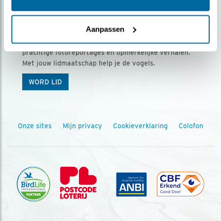
Ontvang 5 x Vogels voor € 36,00 per jaar
Aanpassen
Vogels is het tijdschrift voor onze leden, met
prachtige fotoreportages en opmerkelijke verhalen.
Met jouw lidmaatschap help je de vogels.
WORD LID
Onze sites
Mijn privacy
Cookieverklaring
Colofon