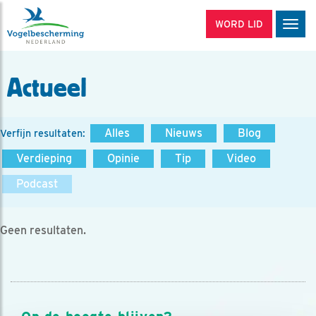
WORD LID
Men
Actueel
Alles
Nieuws
Blog
Verfijn resultaten:
Verdieping
Opinie
Tip
Video
Podcast
Geen resultaten.