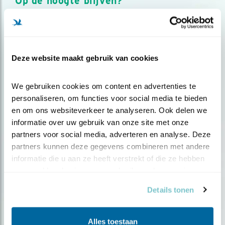
Op de hoogte blijven?
Meld je aan en ontvang nieuws, inspiratie, acties en tips
over vogels en activiteiten van Vogelbescherming.
AANMELDEN VOGELNIEUWS
Deze website maakt gebruik van cookies
Volg ons via social media
We gebruiken cookies om content en advertenties te 
personaliseren, om functies voor social media te bieden 
en om ons websiteverkeer te analyseren. Ook delen we 
informatie over uw gebruik van onze site met onze 
partners voor social media, adverteren en analyse. Deze 
partners kunnen deze gegevens combineren met andere 
informatie die u aan ze heeft verstrekt of die ze hebben 
verzameld op basis van uw gebruik van hun services.
Details tonen
Alles toestaan