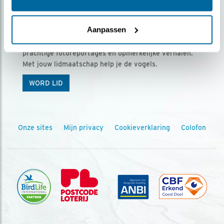
Ontvang 5 x Vogels voor € 36,00 per jaar
Aanpassen
Vogels is het tijdschrift voor onze leden, met
prachtige fotoreportages en opmerkelijke verhalen.
Met jouw lidmaatschap help je de vogels.
WORD LID
Onze sites
Mijn privacy
Cookieverklaring
Colofon