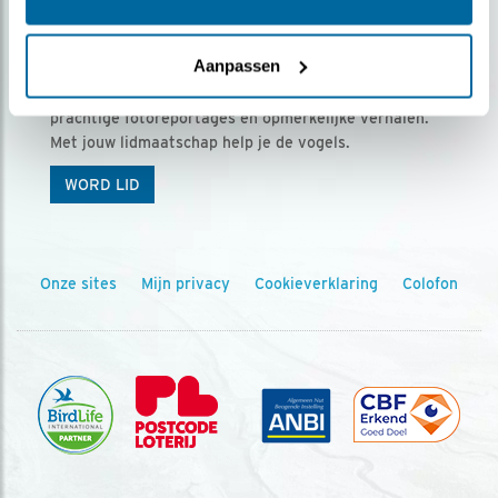
Ontvang 5 x Vogels voor € 36,00 per jaar
Aanpassen
Vogels is het tijdschrift voor onze leden, met
prachtige fotoreportages en opmerkelijke verhalen.
Met jouw lidmaatschap help je de vogels.
WORD LID
Onze sites
Mijn privacy
Cookieverklaring
Colofon