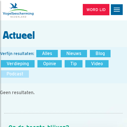
WORD LID
Men
Actueel
Alles
Nieuws
Blog
Verfijn resultaten:
Verdieping
Opinie
Tip
Video
Podcast
Geen resultaten.