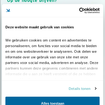
Op de hoogte blijven?
Meld je aan en ontvang nieuws, inspiratie, acties en tips
over vogels en activiteiten van Vogelbescherming.
AANMELDEN VOGELNIEUWS
Deze website maakt gebruik van cookies
Volg ons via social media
We gebruiken cookies om content en advertenties te 
personaliseren, om functies voor social media te bieden 
en om ons websiteverkeer te analyseren. Ook delen we 
informatie over uw gebruik van onze site met onze 
partners voor social media, adverteren en analyse. Deze 
partners kunnen deze gegevens combineren met andere 
informatie die u aan ze heeft verstrekt of die ze hebben 
verzameld op basis van uw gebruik van hun services.
Details tonen
Alles toestaan