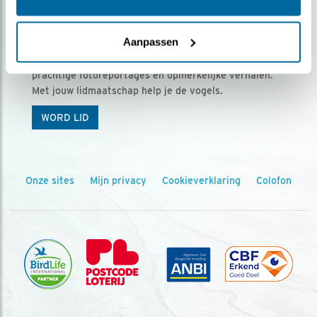
Ontvang 5 x Vogels voor € 36,00 per jaar
Aanpassen
Vogels is het tijdschrift voor onze leden, met
prachtige fotoreportages en opmerkelijke verhalen.
Met jouw lidmaatschap help je de vogels.
WORD LID
Onze sites
Mijn privacy
Cookieverklaring
Colofon