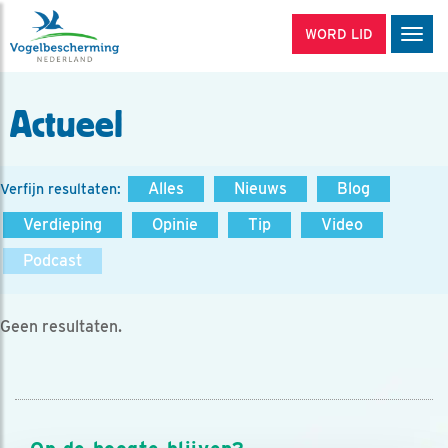
WORD LID
Men
Actueel
Alles
Nieuws
Blog
Verfijn resultaten:
Verdieping
Opinie
Tip
Video
Podcast
Geen resultaten.