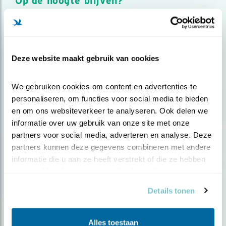
Op de hoogte blijven?
Meld je aan en ontvang nieuws, inspiratie, acties en tips
over vogels en activiteiten van Vogelbescherming.
AANMELDEN VOGELNIEUWS
Deze website maakt gebruik van cookies
Volg ons via social media
We gebruiken cookies om content en advertenties te 
personaliseren, om functies voor social media te bieden 
en om ons websiteverkeer te analyseren. Ook delen we 
informatie over uw gebruik van onze site met onze 
partners voor social media, adverteren en analyse. Deze 
partners kunnen deze gegevens combineren met andere 
informatie die u aan ze heeft verstrekt of die ze hebben 
verzameld op basis van uw gebruik van hun services.
Details tonen
Alles toestaan