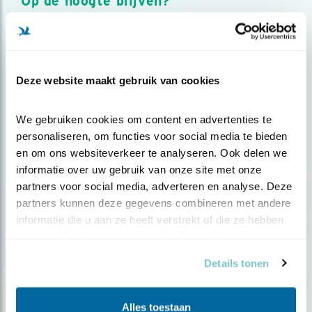
Op de hoogte blijven?
Meld je aan en ontvang nieuws, inspiratie, acties en tips
over vogels en activiteiten van Vogelbescherming.
AANMELDEN VOGELNIEUWS
Deze website maakt gebruik van cookies
Volg ons via social media
We gebruiken cookies om content en advertenties te 
personaliseren, om functies voor social media te bieden 
en om ons websiteverkeer te analyseren. Ook delen we 
informatie over uw gebruik van onze site met onze 
partners voor social media, adverteren en analyse. Deze 
partners kunnen deze gegevens combineren met andere 
informatie die u aan ze heeft verstrekt of die ze hebben 
verzameld op basis van uw gebruik van hun services.
Details tonen
Alles toestaan