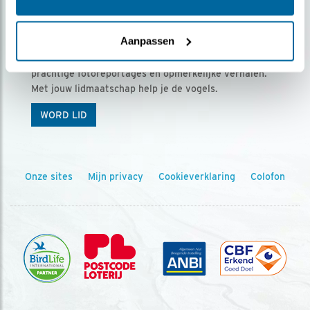
Ontvang 5 x Vogels voor € 36,00 per jaar
Aanpassen
Vogels is het tijdschrift voor onze leden, met
prachtige fotoreportages en opmerkelijke verhalen.
Met jouw lidmaatschap help je de vogels.
WORD LID
Onze sites
Mijn privacy
Cookieverklaring
Colofon