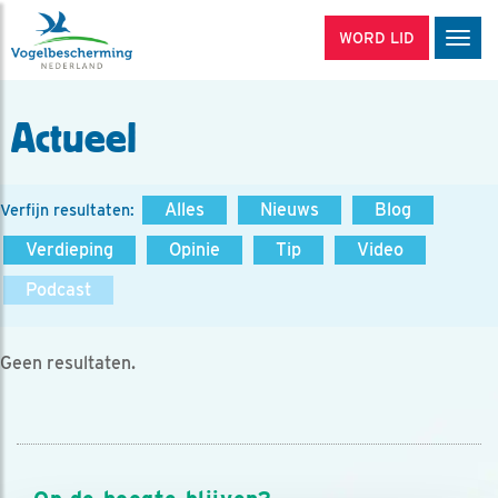
WORD LID
Men
Actueel
Alles
Nieuws
Blog
Verfijn resultaten:
Verdieping
Opinie
Tip
Video
Podcast
Geen resultaten.