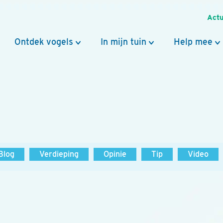
Actu
Ontdek vogels
In mijn tuin
Help mee
Blog
Verdieping
Opinie
Tip
Video