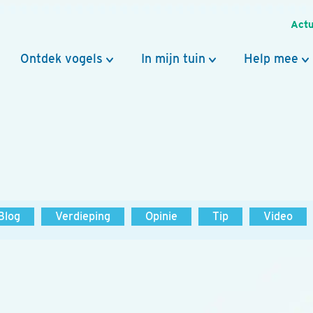
Actu
Ontdek vogels
In mijn tuin
Help mee
Blog
Verdieping
Opinie
Tip
Video