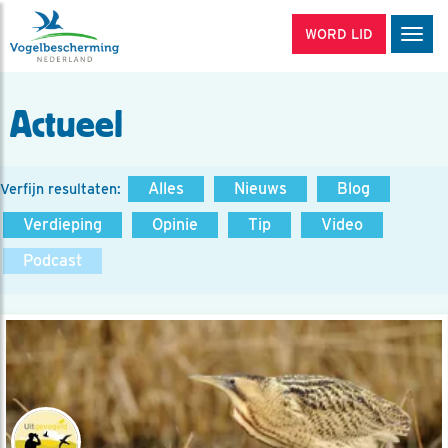
WORD LID
Men
Actueel
Alles
Nieuws
Blog
Verfijn resultaten:
Verdieping
Opinie
Tip
Video
Podcast