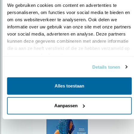
We gebruiken cookies om content en advertenties te 
personaliseren, om functies voor social media te bieden en 
om ons websiteverkeer te analyseren. Ook delen we 
Op de hoogte blijven?
informatie over uw gebruik van onze site met onze partners 
Meld je aan en ontvang nieuws, inspiratie, acties en tips
voor social media, adverteren en analyse. Deze partners 
over vogels en activiteiten van Vogelbescherming.
kunnen deze gegevens combineren met andere informatie 
die u aan ze heeft verstrekt of die ze hebben verzameld op 
AANMELDEN VOGELNIEUWS
basis van uw gebruik van hun services.
Details tonen
Volg ons via social media
Alles toestaan
Aanpassen