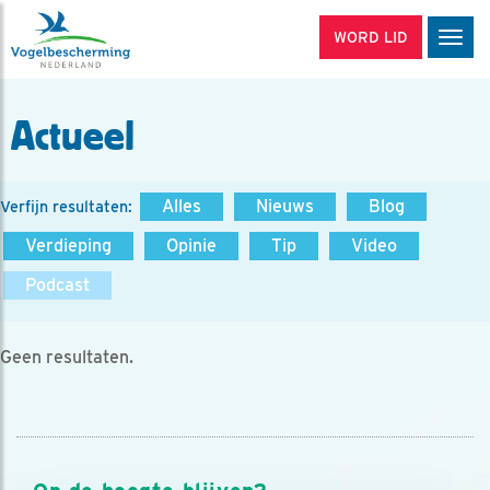
WORD LID
Men
Actueel
Alles
Nieuws
Blog
Verfijn resultaten:
Verdieping
Opinie
Tip
Video
Podcast
Geen resultaten.