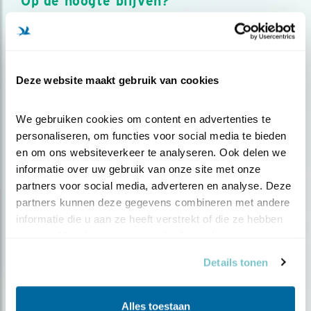
Op de hoogte blijven?
Meld je aan en ontvang nieuws, inspiratie, acties en tips
over vogels en activiteiten van Vogelbescherming.
AANMELDEN VOGELNIEUWS
Deze website maakt gebruik van cookies
Volg ons via social media
We gebruiken cookies om content en advertenties te 
personaliseren, om functies voor social media te bieden 
en om ons websiteverkeer te analyseren. Ook delen we 
informatie over uw gebruik van onze site met onze 
partners voor social media, adverteren en analyse. Deze 
partners kunnen deze gegevens combineren met andere 
informatie die u aan ze heeft verstrekt of die ze hebben 
verzameld op basis van uw gebruik van hun services.
Details tonen
Alles toestaan