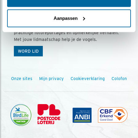
Ontvang 5 x Vogels voor € 36,00 per jaar
Aanpassen
Vogels is het tijdschrift voor onze leden, met
prachtige fotoreportages en opmerkelijke verhalen.
Met jouw lidmaatschap help je de vogels.
WORD LID
Onze sites
Mijn privacy
Cookieverklaring
Colofon