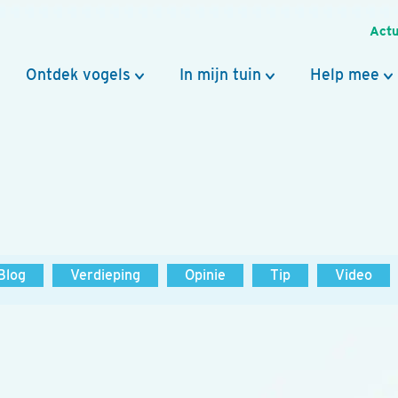
Actu
Ontdek vogels
In mijn tuin
Help mee
Blog
Verdieping
Opinie
Tip
Video