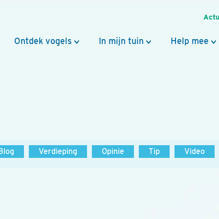
Actu
Ontdek vogels
In mijn tuin
Help mee
Blog
Verdieping
Opinie
Tip
Video