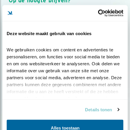
Op de hoogte blijven?
Meld je aan en ontvang nieuws, inspiratie, acties en tips
over vogels en activiteiten van Vogelbescherming.
AANMELDEN VOGELNIEUWS
Deze website maakt gebruik van cookies
Volg ons via social media
We gebruiken cookies om content en advertenties te 
personaliseren, om functies voor social media te bieden 
en om ons websiteverkeer te analyseren. Ook delen we 
informatie over uw gebruik van onze site met onze 
partners voor social media, adverteren en analyse. Deze 
partners kunnen deze gegevens combineren met andere 
informatie die u aan ze heeft verstrekt of die ze hebben 
verzameld op basis van uw gebruik van hun services.
Details tonen
Alles toestaan