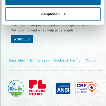
Ontvang 5 x Vogels voor € 36,00 per jaar
Aanpassen
Vogels is het tijdschrift voor onze leden, met
prachtige fotoreportages en opmerkelijke verhalen.
Met jouw lidmaatschap help je de vogels.
WORD LID
Onze sites
Mijn privacy
Cookieverklaring
Colofon