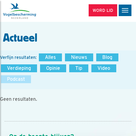
WORD LID
Men
Actueel
Alles
Nieuws
Blog
Verfijn resultaten:
Verdieping
Opinie
Tip
Video
Podcast
Geen resultaten.