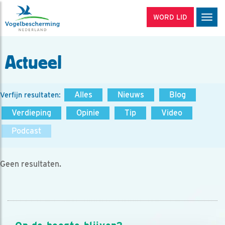
WORD LID
Men
Actueel
Alles
Nieuws
Blog
Verfijn resultaten:
Verdieping
Opinie
Tip
Video
Podcast
Geen resultaten.