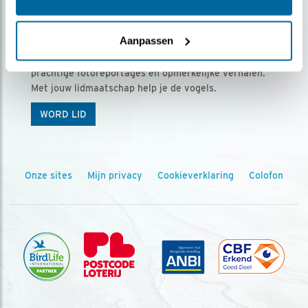
Ontvang 5 x Vogels voor € 36,00 per jaar
Aanpassen
Vogels is het tijdschrift voor onze leden, met
prachtige fotoreportages en opmerkelijke verhalen.
Met jouw lidmaatschap help je de vogels.
WORD LID
Onze sites
Mijn privacy
Cookieverklaring
Colofon