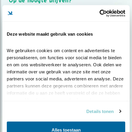
Op de hoogte blijven?
Meld je aan en ontvang nieuws, inspiratie, acties en tips
over vogels en activiteiten van Vogelbescherming.
AANMELDEN VOGELNIEUWS
Deze website maakt gebruik van cookies
Volg ons via social media
We gebruiken cookies om content en advertenties te 
personaliseren, om functies voor social media te bieden 
en om ons websiteverkeer te analyseren. Ook delen we 
informatie over uw gebruik van onze site met onze 
partners voor social media, adverteren en analyse. Deze 
partners kunnen deze gegevens combineren met andere 
informatie die u aan ze heeft verstrekt of die ze hebben 
verzameld op basis van uw gebruik van hun services.
Details tonen
Alles toestaan