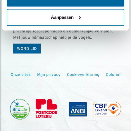
Ontvang 5 x Vogels voor € 36,00 per jaar
Aanpassen
Vogels is het tijdschrift voor onze leden, met
prachtige fotoreportages en opmerkelijke verhalen.
Met jouw lidmaatschap help je de vogels.
WORD LID
Onze sites
Mijn privacy
Cookieverklaring
Colofon