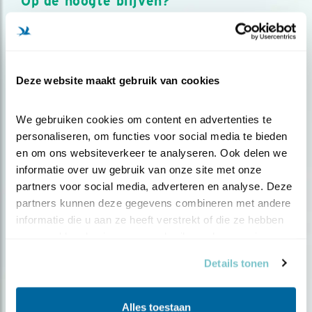
Op de hoogte blijven?
Meld je aan en ontvang nieuws, inspiratie, acties en tips
over vogels en activiteiten van Vogelbescherming.
AANMELDEN VOGELNIEUWS
Deze website maakt gebruik van cookies
Volg ons via social media
We gebruiken cookies om content en advertenties te 
personaliseren, om functies voor social media te bieden 
en om ons websiteverkeer te analyseren. Ook delen we 
informatie over uw gebruik van onze site met onze 
partners voor social media, adverteren en analyse. Deze 
partners kunnen deze gegevens combineren met andere 
informatie die u aan ze heeft verstrekt of die ze hebben 
verzameld op basis van uw gebruik van hun services.
Details tonen
Alles toestaan