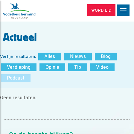
WORD LID
Men
Actueel
Alles
Nieuws
Blog
Verfijn resultaten:
Verdieping
Opinie
Tip
Video
Podcast
Geen resultaten.