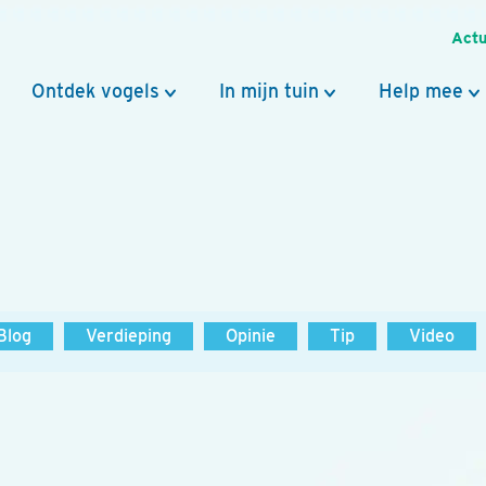
Actu
Ontdek vogels
In mijn tuin
Help mee
Blog
Verdieping
Opinie
Tip
Video