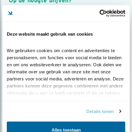
Op de hoogte blijven?
Meld je aan en ontvang nieuws, inspiratie, acties en tips
over vogels en activiteiten van Vogelbescherming.
AANMELDEN VOGELNIEUWS
Deze website maakt gebruik van cookies
Volg ons via social media
We gebruiken cookies om content en advertenties te 
personaliseren, om functies voor social media te bieden 
en om ons websiteverkeer te analyseren. Ook delen we 
informatie over uw gebruik van onze site met onze 
partners voor social media, adverteren en analyse. Deze 
partners kunnen deze gegevens combineren met andere 
informatie die u aan ze heeft verstrekt of die ze hebben 
verzameld op basis van uw gebruik van hun services.
Details tonen
Alles toestaan