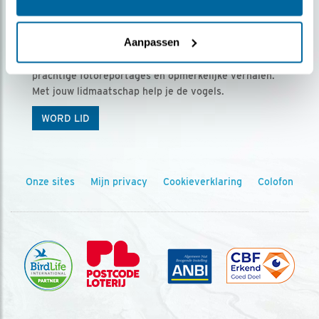
Ontvang 5 x Vogels voor € 36,00 per jaar
Aanpassen
Vogels is het tijdschrift voor onze leden, met
prachtige fotoreportages en opmerkelijke verhalen.
Met jouw lidmaatschap help je de vogels.
WORD LID
Onze sites
Mijn privacy
Cookieverklaring
Colofon