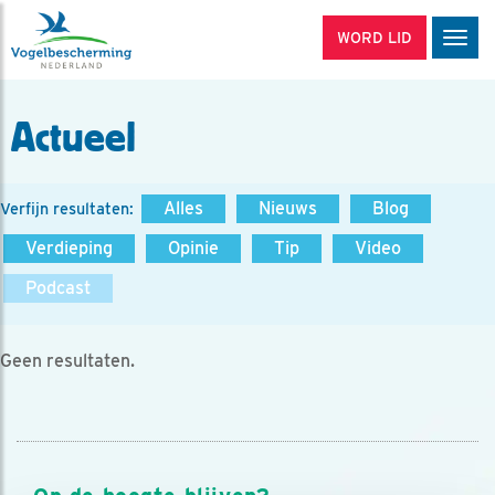
WORD LID
Men
Actueel
Alles
Nieuws
Blog
Verfijn resultaten:
Verdieping
Opinie
Tip
Video
Podcast
Geen resultaten.