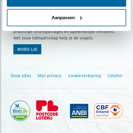
Ontvang 5 x Vogels voor € 36,00 per jaar
Aanpassen
Vogels is het tijdschrift voor onze leden, met
prachtige fotoreportages en opmerkelijke verhalen.
Met jouw lidmaatschap help je de vogels.
WORD LID
Onze sites
Mijn privacy
Cookieverklaring
Colofon