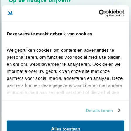
Op de hoogte blijven?
Meld je aan en ontvang nieuws, inspiratie, acties en tips
over vogels en activiteiten van Vogelbescherming.
AANMELDEN VOGELNIEUWS
Deze website maakt gebruik van cookies
Volg ons via social media
We gebruiken cookies om content en advertenties te 
personaliseren, om functies voor social media te bieden 
en om ons websiteverkeer te analyseren. Ook delen we 
informatie over uw gebruik van onze site met onze 
partners voor social media, adverteren en analyse. Deze 
partners kunnen deze gegevens combineren met andere 
informatie die u aan ze heeft verstrekt of die ze hebben 
verzameld op basis van uw gebruik van hun services.
Details tonen
Alles toestaan