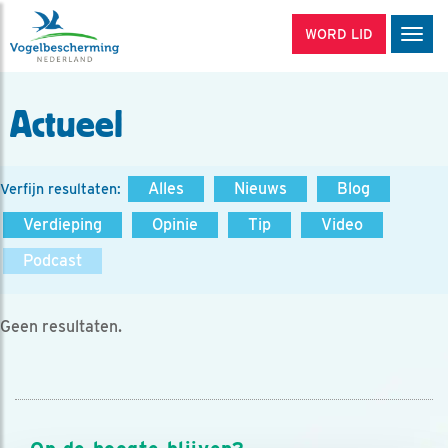
WORD LID
Men
Actueel
Alles
Nieuws
Blog
Verfijn resultaten:
Verdieping
Opinie
Tip
Video
Podcast
Geen resultaten.