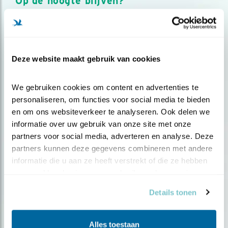
Op de hoogte blijven?
Meld je aan en ontvang nieuws, inspiratie, acties en tips
over vogels en activiteiten van Vogelbescherming.
AANMELDEN VOGELNIEUWS
Deze website maakt gebruik van cookies
Volg ons via social media
We gebruiken cookies om content en advertenties te 
personaliseren, om functies voor social media te bieden 
en om ons websiteverkeer te analyseren. Ook delen we 
informatie over uw gebruik van onze site met onze 
partners voor social media, adverteren en analyse. Deze 
partners kunnen deze gegevens combineren met andere 
informatie die u aan ze heeft verstrekt of die ze hebben 
verzameld op basis van uw gebruik van hun services.
Details tonen
Alles toestaan