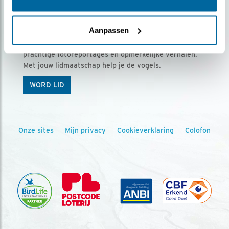
Ontvang 5 x Vogels voor € 36,00 per jaar
Aanpassen
Vogels is het tijdschrift voor onze leden, met
prachtige fotoreportages en opmerkelijke verhalen.
Met jouw lidmaatschap help je de vogels.
WORD LID
Onze sites
Mijn privacy
Cookieverklaring
Colofon