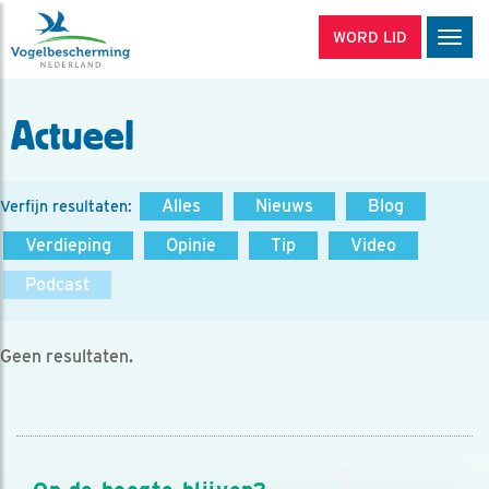
WORD LID
Men
Actueel
Alles
Nieuws
Blog
Verfijn resultaten:
Verdieping
Opinie
Tip
Video
Podcast
Geen resultaten.