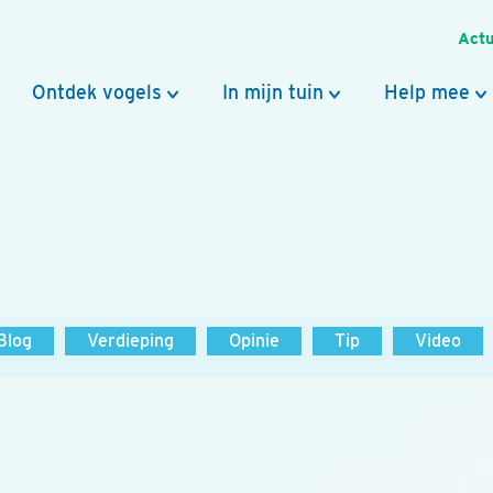
Actu
Ontdek vogels
In mijn tuin
Help mee
Blog
Verdieping
Opinie
Tip
Video