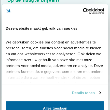
Op de hoogte blijven?
Meld je aan en ontvang nieuws, inspiratie, acties en tips
over vogels en activiteiten van Vogelbescherming.
AANMELDEN VOGELNIEUWS
Deze website maakt gebruik van cookies
Volg ons via social media
We gebruiken cookies om content en advertenties te 
personaliseren, om functies voor social media te bieden 
en om ons websiteverkeer te analyseren. Ook delen we 
informatie over uw gebruik van onze site met onze 
partners voor social media, adverteren en analyse. Deze 
partners kunnen deze gegevens combineren met andere 
informatie die u aan ze heeft verstrekt of die ze hebben 
verzameld op basis van uw gebruik van hun services.
Details tonen
Alles toestaan