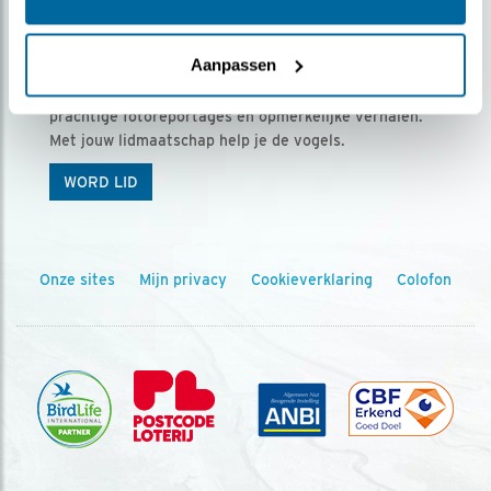
Ontvang 5 x Vogels voor € 36,00 per jaar
Aanpassen
Vogels is het tijdschrift voor onze leden, met
prachtige fotoreportages en opmerkelijke verhalen.
Met jouw lidmaatschap help je de vogels.
WORD LID
Onze sites
Mijn privacy
Cookieverklaring
Colofon