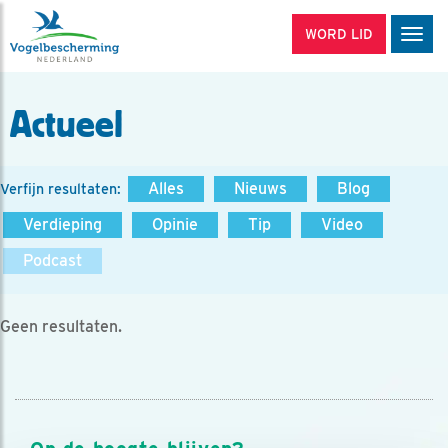
WORD LID
Men
Actueel
Alles
Nieuws
Blog
Verfijn resultaten:
Verdieping
Opinie
Tip
Video
Podcast
Geen resultaten.