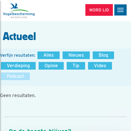
WORD LID
Men
Actueel
Alles
Nieuws
Blog
Verfijn resultaten:
Verdieping
Opinie
Tip
Video
Podcast
Geen resultaten.