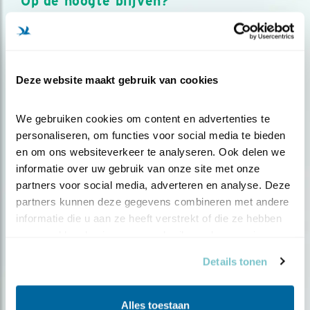
Op de hoogte blijven?
Meld je aan en ontvang nieuws, inspiratie, acties en tips
over vogels en activiteiten van Vogelbescherming.
AANMELDEN VOGELNIEUWS
Deze website maakt gebruik van cookies
Volg ons via social media
We gebruiken cookies om content en advertenties te 
personaliseren, om functies voor social media te bieden 
en om ons websiteverkeer te analyseren. Ook delen we 
informatie over uw gebruik van onze site met onze 
partners voor social media, adverteren en analyse. Deze 
partners kunnen deze gegevens combineren met andere 
informatie die u aan ze heeft verstrekt of die ze hebben 
verzameld op basis van uw gebruik van hun services.
Details tonen
Alles toestaan