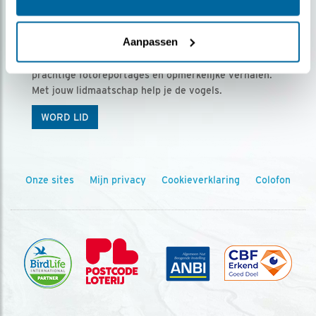
Ontvang 5 x Vogels voor € 36,00 per jaar
Aanpassen
Vogels is het tijdschrift voor onze leden, met
prachtige fotoreportages en opmerkelijke verhalen.
Met jouw lidmaatschap help je de vogels.
WORD LID
Onze sites
Mijn privacy
Cookieverklaring
Colofon