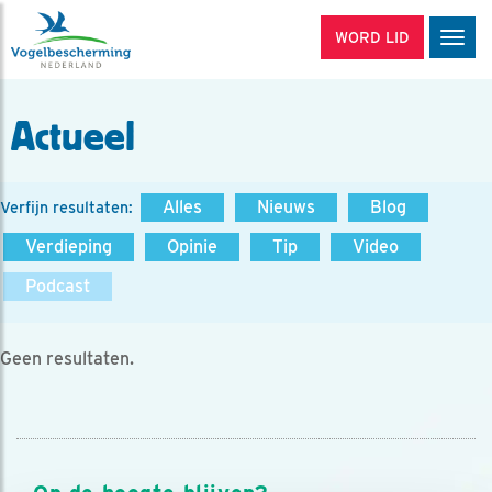
WORD LID
Men
Actueel
Alles
Nieuws
Blog
Verfijn resultaten:
Verdieping
Opinie
Tip
Video
Podcast
Geen resultaten.