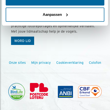
Ontvang 5 x Vogels voor € 36,00 per jaar
Aanpassen
Vogels is het tijdschrift voor onze leden, met
prachtige fotoreportages en opmerkelijke verhalen.
Met jouw lidmaatschap help je de vogels.
WORD LID
Onze sites
Mijn privacy
Cookieverklaring
Colofon