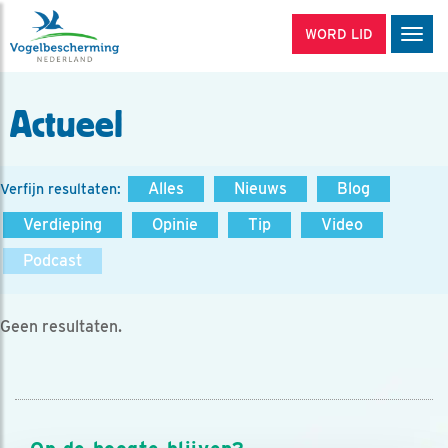
WORD LID
Men
Actueel
Alles
Nieuws
Blog
Verfijn resultaten:
Verdieping
Opinie
Tip
Video
Podcast
Geen resultaten.