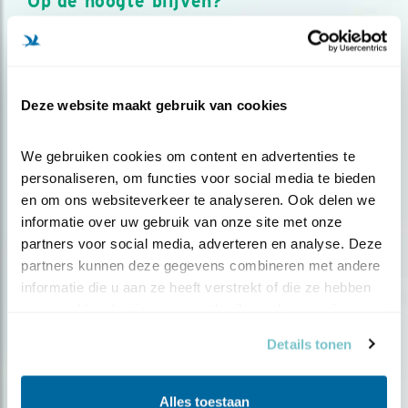
Op de hoogte blijven?
Meld je aan en ontvang nieuws, inspiratie, acties en tips
over vogels en activiteiten van Vogelbescherming.
AANMELDEN VOGELNIEUWS
Deze website maakt gebruik van cookies
Volg ons via social media
We gebruiken cookies om content en advertenties te 
personaliseren, om functies voor social media te bieden 
en om ons websiteverkeer te analyseren. Ook delen we 
informatie over uw gebruik van onze site met onze 
partners voor social media, adverteren en analyse. Deze 
partners kunnen deze gegevens combineren met andere 
informatie die u aan ze heeft verstrekt of die ze hebben 
verzameld op basis van uw gebruik van hun services.
Details tonen
Alles toestaan