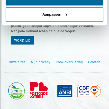
Ontvang 5 x Vogels voor € 36,00 per jaar
Aanpassen
Vogels is het tijdschrift voor onze leden, met
prachtige fotoreportages en opmerkelijke verhalen.
Met jouw lidmaatschap help je de vogels.
WORD LID
Onze sites
Mijn privacy
Cookieverklaring
Colofon