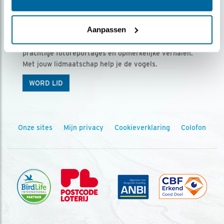
Ontvang 5 x Vogels voor € 36,00 per jaar
Aanpassen
Vogels is het tijdschrift voor onze leden, met
prachtige fotoreportages en opmerkelijke verhalen.
Met jouw lidmaatschap help je de vogels.
WORD LID
Onze sites
Mijn privacy
Cookieverklaring
Colofon