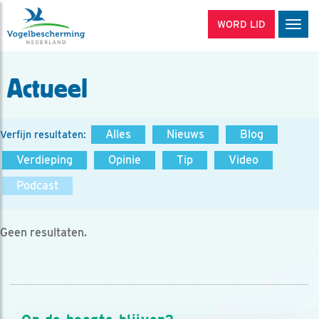
WORD LID
Men
Actueel
Alles
Nieuws
Blog
Verfijn resultaten:
Verdieping
Opinie
Tip
Video
Podcast
Geen resultaten.