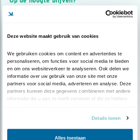
Op de hoogte blijven?
Meld je aan en ontvang nieuws, inspiratie, acties en tips
over vogels en activiteiten van Vogelbescherming.
AANMELDEN VOGELNIEUWS
Deze website maakt gebruik van cookies
Volg ons via social media
We gebruiken cookies om content en advertenties te 
personaliseren, om functies voor social media te bieden 
en om ons websiteverkeer te analyseren. Ook delen we 
informatie over uw gebruik van onze site met onze 
partners voor social media, adverteren en analyse. Deze 
partners kunnen deze gegevens combineren met andere 
informatie die u aan ze heeft verstrekt of die ze hebben 
verzameld op basis van uw gebruik van hun services.
Details tonen
Alles toestaan