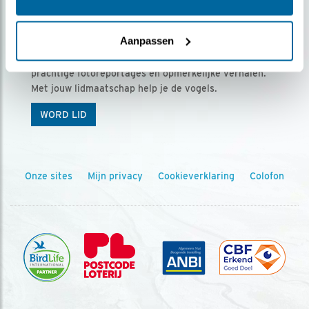
Ontvang 5 x Vogels voor € 36,00 per jaar
Aanpassen
Vogels is het tijdschrift voor onze leden, met
prachtige fotoreportages en opmerkelijke verhalen.
Met jouw lidmaatschap help je de vogels.
WORD LID
Onze sites
Mijn privacy
Cookieverklaring
Colofon