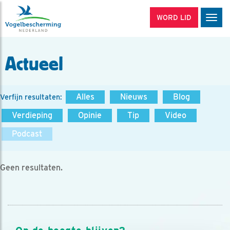
WORD LID
Men
Actueel
Alles
Nieuws
Blog
Verfijn resultaten:
Verdieping
Opinie
Tip
Video
Podcast
Geen resultaten.