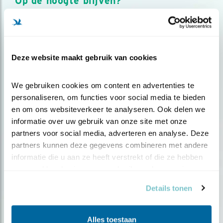
Op de hoogte blijven?
Meld je aan en ontvang nieuws, inspiratie, acties en tips
over vogels en activiteiten van Vogelbescherming.
AANMELDEN VOGELNIEUWS
Deze website maakt gebruik van cookies
Volg ons via social media
We gebruiken cookies om content en advertenties te 
personaliseren, om functies voor social media te bieden 
en om ons websiteverkeer te analyseren. Ook delen we 
informatie over uw gebruik van onze site met onze 
partners voor social media, adverteren en analyse. Deze 
partners kunnen deze gegevens combineren met andere 
informatie die u aan ze heeft verstrekt of die ze hebben 
verzameld op basis van uw gebruik van hun services.
Details tonen
Alles toestaan