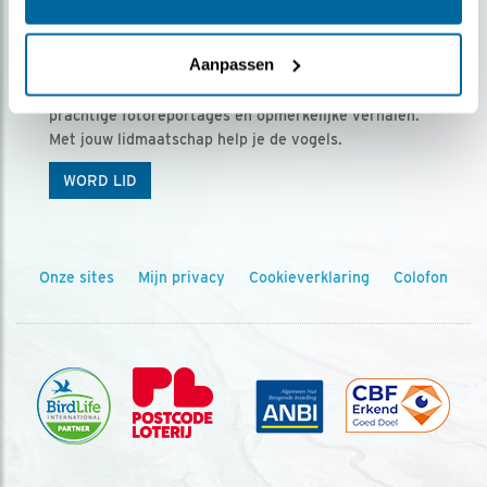
Ontvang 5 x Vogels voor € 36,00 per jaar
Aanpassen
Vogels is het tijdschrift voor onze leden, met
prachtige fotoreportages en opmerkelijke verhalen.
Met jouw lidmaatschap help je de vogels.
WORD LID
Onze sites
Mijn privacy
Cookieverklaring
Colofon