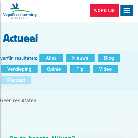
WORD LID
Men
Actueel
Alles
Nieuws
Blog
Verfijn resultaten:
Verdieping
Opinie
Tip
Video
Podcast
Geen resultaten.