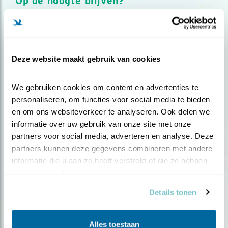
Op de hoogte blijven?
Meld je aan en ontvang nieuws, inspiratie, acties en tips
over vogels en activiteiten van Vogelbescherming.
AANMELDEN VOGELNIEUWS
Deze website maakt gebruik van cookies
Volg ons via social media
We gebruiken cookies om content en advertenties te 
personaliseren, om functies voor social media te bieden 
en om ons websiteverkeer te analyseren. Ook delen we 
informatie over uw gebruik van onze site met onze 
partners voor social media, adverteren en analyse. Deze 
partners kunnen deze gegevens combineren met andere 
informatie die u aan ze heeft verstrekt of die ze hebben 
verzameld op basis van uw gebruik van hun services.
Details tonen
Alles toestaan