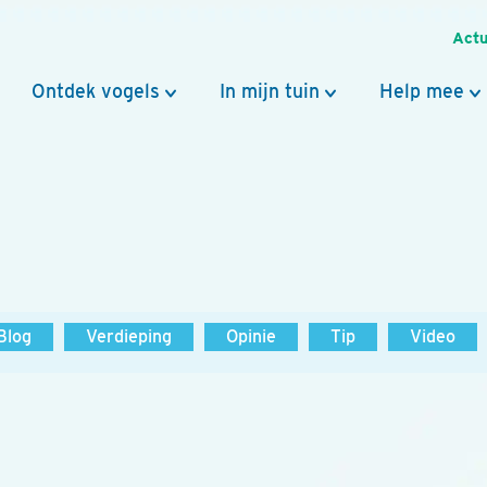
Actu
Ontdek vogels
In mijn tuin
Help mee
Blog
Verdieping
Opinie
Tip
Video